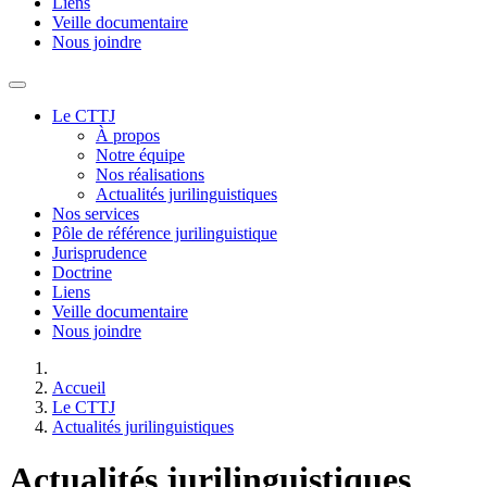
Liens
Veille documentaire
Nous joindre
Le CTTJ
À propos
Notre équipe
Nos réalisations
Actualités jurilinguistiques
Nos services
Pôle de référence jurilinguistique
Jurisprudence
Doctrine
Liens
Veille documentaire
Nous joindre
Accueil
Le CTTJ
Actualités jurilinguistiques
Actualités jurilinguistiques