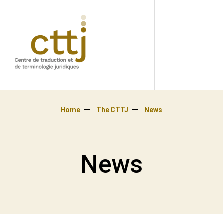
Home
The CTTJ
News
News