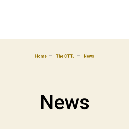
Home
The CTTJ
News
News