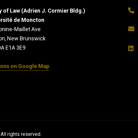
y of Law (Adrien J. Cormier Bldg.)
ersité de Moncton
onine-Maillet Ave
on, New Brunswick
A E1A 3E9
ions on Google Map
All rights reserved.