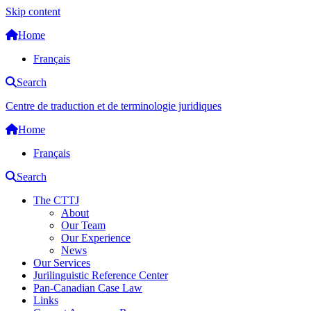
Skip content
Home
Français
Search
Centre de traduction et de terminologie juridiques
Home
Français
Search
The CTTJ
About
Our Team
Our Experience
News
Our Services
Jurilinguistic Reference Center
Pan-Canadian Case Law
Links