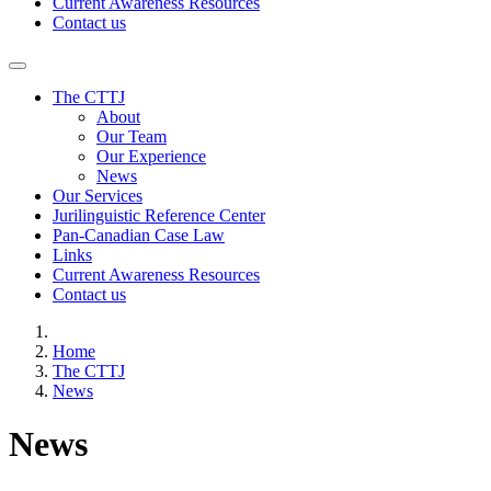
Current Awareness Resources
Contact us
The CTTJ
About
Our Team
Our Experience
News
Our Services
Jurilinguistic Reference Center
Pan-Canadian Case Law
Links
Current Awareness Resources
Contact us
Home
The CTTJ
News
News