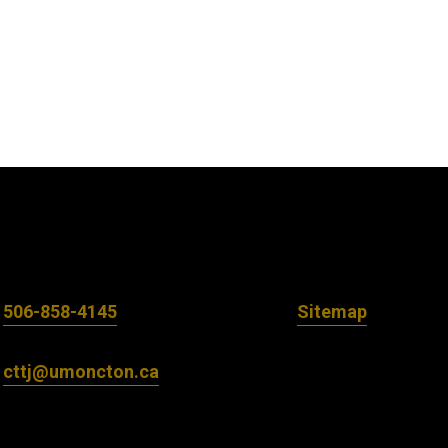
506-858-4145
Sitemap
cttj@umoncton.ca