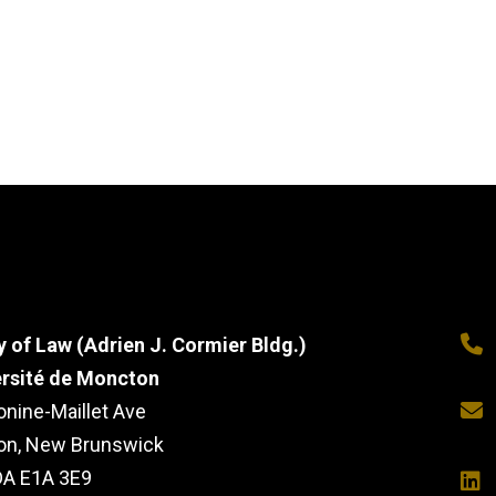
y of Law (Adrien J. Cormier Bldg.)
ersité de Moncton
onine-Maillet Ave
on, New Brunswick
A E1A 3E9