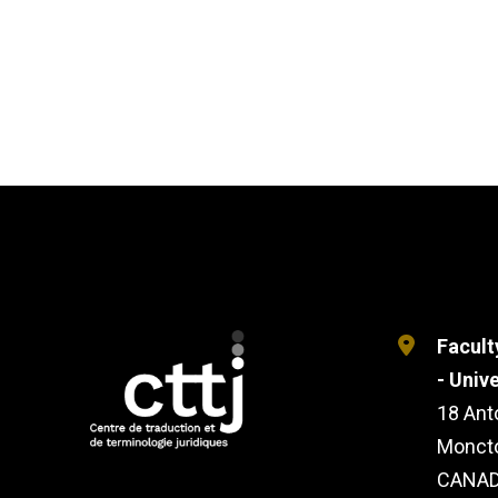
Facult
- Univ
18 Ant
Monct
CANAD