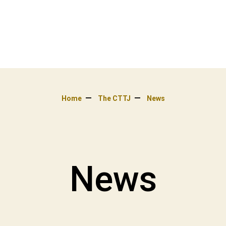
Home
The CTTJ
News
News