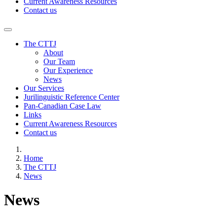
Current Awareness Resources
Contact us
The CTTJ
About
Our Team
Our Experience
News
Our Services
Jurilinguistic Reference Center
Pan-Canadian Case Law
Links
Current Awareness Resources
Contact us
Home
The CTTJ
News
News