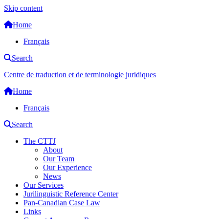
Skip content
Home
Français
Search
Centre de traduction et de terminologie juridiques
Home
Français
Search
The CTTJ
About
Our Team
Our Experience
News
Our Services
Jurilinguistic Reference Center
Pan-Canadian Case Law
Links