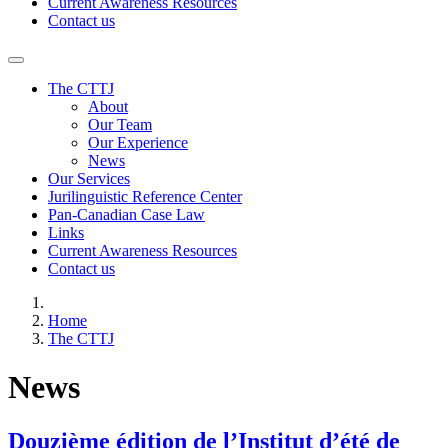
Current Awareness Resources
Contact us
The CTTJ
About
Our Team
Our Experience
News
Our Services
Jurilinguistic Reference Center
Pan-Canadian Case Law
Links
Current Awareness Resources
Contact us
Home
The CTTJ
News
Douzième édition de l’Institut d’été de