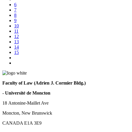
6
7
8
9
10
11
12
13
14
15
Faculty of Law (Adrien J. Cormier Bldg.)
- Université de Moncton
18 Antonine-Maillet Ave
Moncton, New Brunswick
CANADA E1A 3E9