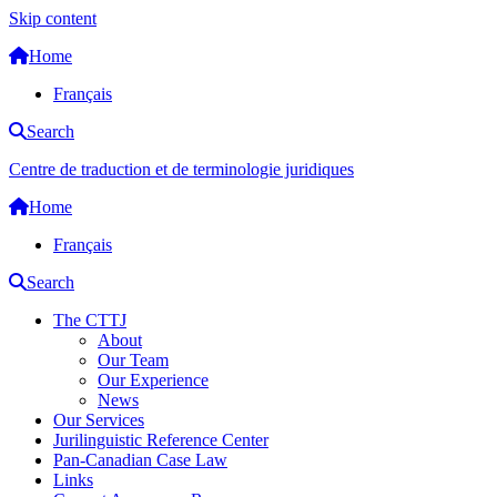
Skip content
Home
Français
Search
Centre de traduction et de terminologie juridiques
Home
Français
Search
The CTTJ
About
Our Team
Our Experience
News
Our Services
Jurilinguistic Reference Center
Pan-Canadian Case Law
Links